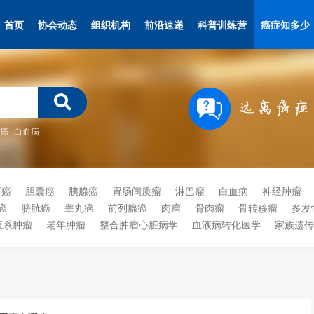
首页
协会动态
组织机构
前沿速递
科普训练营
癌症知多少
癌
白血病
肝癌
胆囊癌
胰腺癌
胃肠间质瘤
淋巴瘤
白血病
神经肿瘤
癌
膀胱癌
睾丸癌
前列腺癌
肉瘤
骨肉瘤
骨转移瘤
多发
殖系肿瘤
老年肿瘤
整合肿瘤心脏病学
血液病转化医学
家族遗传