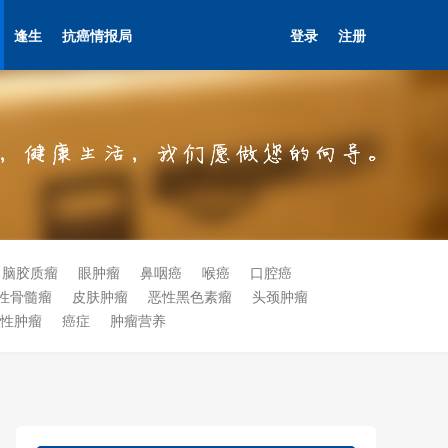
逢生
抗癌情报局
登录
注册
脑胶质瘤
眼肿瘤
鼻咽癌
喉癌
口腔癌
性骨髓瘤
皮肤肿瘤
恶性黑色素瘤
头颈肿瘤
性肿瘤
癌症
肿瘤营养