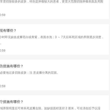
常需切除较多的皮肤，特别是肿瘤较大的患者，更需大范围切除肿瘤表面及周围
0:59
现有哪些？
 小时即见缺血皮瓣苍白或青紫，表面水泡；3 ～ 7天后坏死区域的界限逐步清楚，
。
0:59
防措施有哪些？
必要地过多切除皮肤；注 意皮瓣分离的层面。
0:59
疗措施有哪些？
域界限明显后可将坏死皮瓣去除。如缺损面积直径 2 厘米，可在清创后予以湿