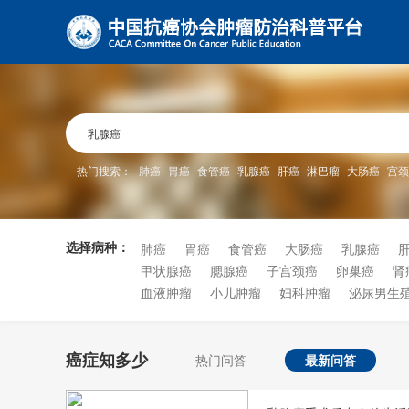
热门搜索：
肺癌
胃癌
食管癌
乳腺癌
肝癌
淋巴瘤
大肠癌
宫颈
选择病种：
肺癌
胃癌
食管癌
大肠癌
乳腺癌
甲状腺癌
腮腺癌
子宫颈癌
卵巢癌
肾
血液肿瘤
小儿肿瘤
妇科肿瘤
泌尿男生
癌症知多少
热门问答
最新问答