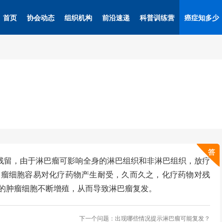
首页
协会动态
组织机构
前沿速递
科普训练营
癌症知多少
残留，由于淋巴瘤可影响全身的淋巴组织和非淋巴组织，放疗
肿瘤细胞容易对化疗药物产生耐受，久而久之，化疗药物对残
的肿瘤细胞不断增殖，从而导致淋巴瘤复发。
下一个问题：出现哪些情况提示淋巴瘤可能复发？